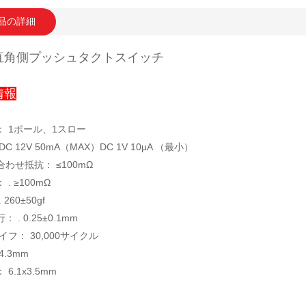
品の詳細
直角側プッシュタクトスイッチ
情報
： 1ポール、1スロー
C 12V 50mA（MAX）DC 1V 10μA （最小）
わせ抵抗： ≤100mΩ
. ≥100mΩ
 260±50gf
 . 0.25±0.1mm
イフ： 30,000サイクル
4.3mm
6.1x3.5mm