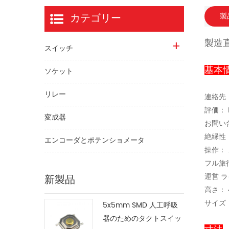
カテゴリー
製
製造
スイッチ
基本
ソケット
リレー
連絡先
評価： D
変成器
お問い合
絶縁性： 
エンコーダとポテンショメータ
操作： .
フル旅行：
新製品
運営 ラ
高さ： 
サイズ： 
5x5mm SMD 人工呼吸
器のためのタクトスイッ