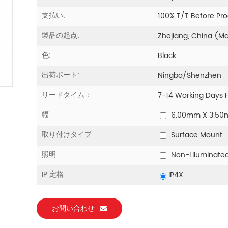
支払い:
100% T/T Before Pr
製品の起点:
Zhejiang, China (M
色:
Black
出荷ポート:
Ningbo/Shenzhen
リードタイム：
7-14 Working Days 
幅
6.00mm X 3.5
取り付けタイプ
Surface Mount
照明
Non-Llluminate
IP 定格
IP4X
お問い合わせ