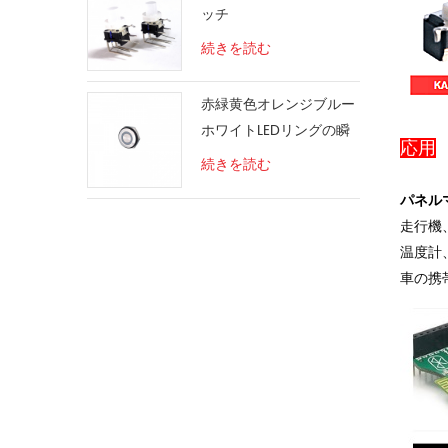
ッチ
続きを読む
赤緑黄色オレンジブルー
ホワイトLEDリングの瞬
応用
間的な切り替え
続きを読む
パネル
走行機
温度計
車の携