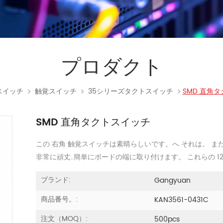
プロダクト
スイッチ
触覚スイッチ
35シリーズタクトスイッチ
SMD 直角
SMD 直角タクトスイッチ
この 右角 触覚スイッチは素晴らしいです。へ それは。 また
非常に頑丈..簡単にボードの端に取り付けます。 これらの 12
ブランド:
Gangyuan
商品番号。:
KAN3561-0431C
注文（MOQ）:
500pcs