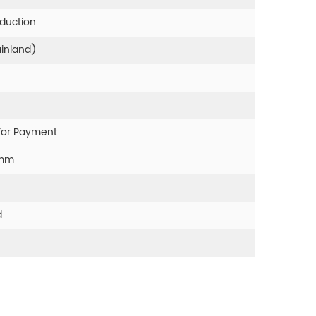
oduction
ainland)
For Payment
0mm
d