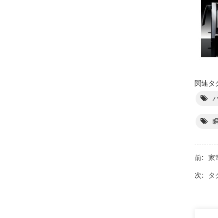
関連タグ
前:
家
次:
タ