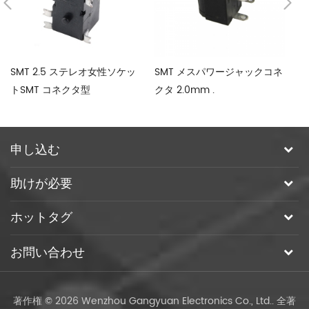
SMT 2.5 ステレオ女性ソケッ
SMT メスパワージャックコネ
防
トSMT コネクタ型
クタ 2.0mm .
タ
申し込む
助けが必要
ホットタグ
お問い合わせ
著作権 © 2026 Wenzhou Gangyuan Electronics Co., Ltd.. 全著