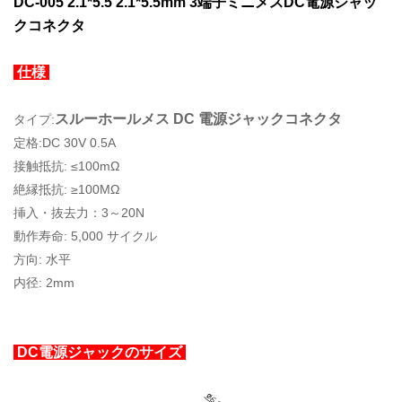
DC-005 2.1*5.5 2.1*5.5mm 3端子ミニメスDC電源ジャッ
クコネクタ
仕様
スルーホールメス DC 電源ジャックコネクタ
タイプ:
定格:DC 30V 0.5A
接触抵抗: ≤100mΩ
絶縁抵抗: ≥100MΩ
挿入・抜去力：3～20N
動作寿命: 5,000 サイクル
方向: 水平
内径: 2mm
DC電源ジャックのサイズ