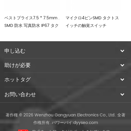
ベストプライス7.5 * 7.5mm .
マイクロ4ピンSMD タクトス
通
SMD 防水 写真防水 IP67 タク
イッチの触覚スイッチ
4
トスイッチ
イ
申し込む
助けが必要
ホットタグ
お問い合わせ
著作権 © 2026 Wenzhou Gangyuan Electronics Co., Ltd.. 全著
作権所有.
パワーバイ:
dyyseo.com