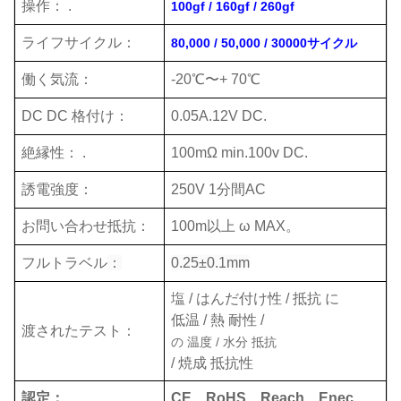
操作： .
100gf / 160gf / 260gf
ライフサイクル：
80,000 / 50,000 / 30000サイクル
働く気流：
-20℃〜+ 70℃
DC DC 格付け：
0.05A.12V DC.
絶縁性： .
100mΩ min.100v DC.
誘電強度：
250V 1分間AC
お問い合わせ抵抗：
100m以上 ω MAX。
フルトラベル
：
0.25±0.1mm
塩 / はんだ付け性 / 抵抗 に
低温 / 熱 耐性 /
渡されたテスト：
の
温度 / 水分 抵抗
/ 焼成 抵抗性
認定：
CE、RoHS、Reach、Enec、