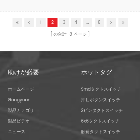
1
2
3
4
...
8
の合計
8
ページ
助けが必要
ホットタグ
ホームページ
Smdタクトスイッチ
Gangyuan
押しボタンスイッチ
製品カテゴリ
2ピンタクトスイッチ
製品ビデオ
6x6タクトスイッチ
ニュース
触覚タクトスイッチ