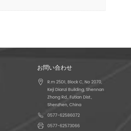
お問い合わせ
R.m 25D1, Block C, No 2070,
Keji Dianzi Building, Shennan
Zhong Rd., Futian Dist.,
Shenzhen, China
0577-62586072
0577-62573066