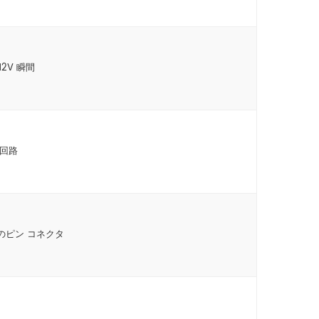
2V 瞬間
チ回路
のピン コネクタ