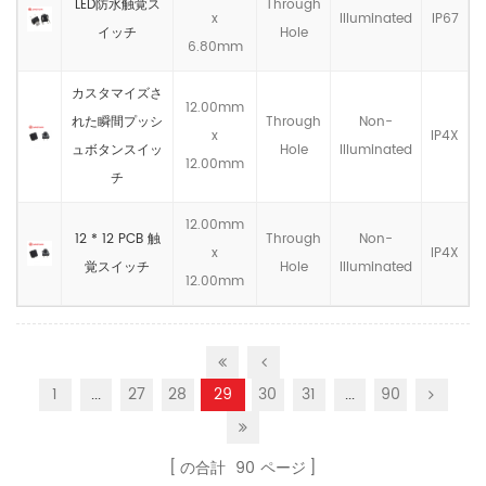
LED防水触覚ス
Through
x
llluminated
IP67
イッチ
Hole
6.80mm
カスタマイズさ
12.00mm
れた瞬間プッシ
Through
Non-
x
IP4X
ュボタンスイッ
Hole
llluminated
12.00mm
チ
12.00mm
12 * 12 PCB 触
Through
Non-
x
IP4X
覚スイッチ
Hole
llluminated
12.00mm
1
...
27
28
29
30
31
...
90
の合計
90
ページ